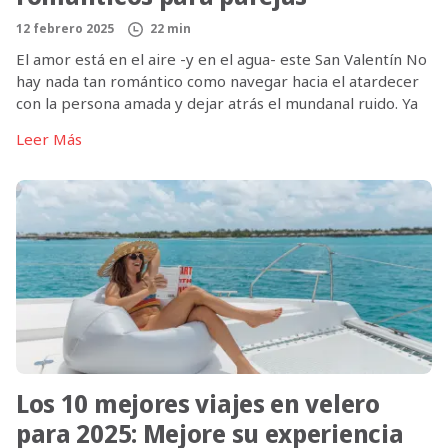
12 febrero 2025
22 min
El amor está en el aire -y en el agua- este San Valentín No
hay nada tan romántico como navegar hacia el atardecer
con la persona amada y dejar atrás el mundanal ruido. Ya
sea un tranquilo crucero por las islas Jónicas griegas, una
Leer Más
cena a la luz de las velas en la costa de […]
Los 10 mejores viajes en velero
para 2025: Mejore su experiencia