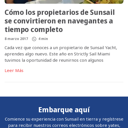
Cómo los propietarios de Sunsail
se convirtieron en navegantes a
tiempo completo
8 marzo 2017
4 min
Cada vez que conoces a un propietario de Sunsail Yacht,
aprendes algo nuevo. Este año en Strictly Sail Miami
tuvimos la oportunidad de reunirnos con algunos
propietarios que estuvieron dispuestos a charlar con
Leer Más
nosotros cuando su tiempo en el Programa de
Propietarios de Yates Sunsail llega a su fin. ¿Y qué
aprendimos? Descubrimos una forma […]
Embarque aquí
Comience su experiencia con Sunsail en tierra y regístrese
para recibir nuestros correos electrónicos sobre yates,