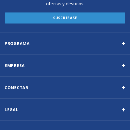
ofertas y destinos.
SUSCRÍBASE
PROGRAMA
Programa de propiedad de yates
Ingresos garantizados
EMPRESA
Opción de compra
Por qué elegir Sunsail
Beneficios
Quiénes somos
CONECTAR
Nuestra Historia
Contáctenos
Otras opciones de propiedad de yates
Suscripción al boletín de noticias
LEGAL
Salones náuticos y eventos
Política de cookies
Blog
Política de privacidad