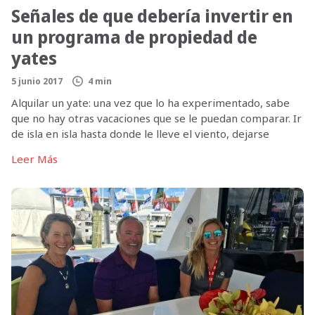
Señales de que debería invertir en
un programa de propiedad de
yates
5 junio 2017
4 min
Alquilar un yate: una vez que lo ha experimentado, sabe
que no hay otras vacaciones que se le puedan comparar. Ir
de isla en isla hasta donde le lleve el viento, dejarse
mecer por el sonido de las palmeras mientras disfruta de
Leer Más
una copa de dark n’ stormy, descubrir fondeaderos
vírgenes, hacer paddle boarding hasta […]