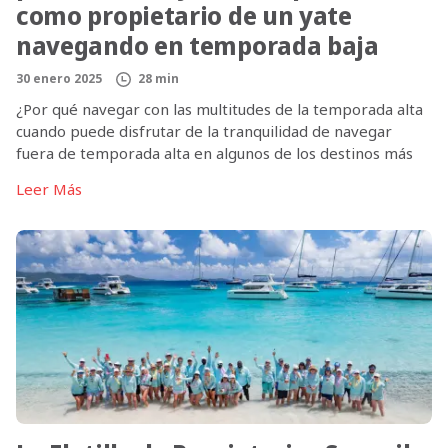
como propietario de un yate
navegando en temporada baja
30 enero 2025
28 min
¿Por qué navegar con las multitudes de la temporada alta
cuando puede disfrutar de la tranquilidad de navegar
fuera de temporada alta en algunos de los destinos más
impresionantes del mundo? Como propietario de un yate
Leer Más
Sunsail, disfrutará de acceso exclusivo a más de 20 lugares
de navegación de primera clase en todo el mundo […]