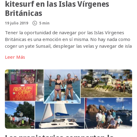
kitesurf en las Islas Vírgenes
Británicas
19 julio 2019
5 min
Tener la oportunidad de navegar por las Islas Vírgenes
Británicas es una emoción en sí misma. No hay nada como
coger un yate Sunsail, desplegar las velas y navegar de isla
en isla durante una semana. Cada isla de las Islas Vírgenes
Leer Más
Británicas tiene un encanto especial que hace que la gente
vuelva una y […]