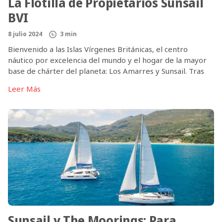
La Flotilla de Propietarios Sunsail
BVI
8 julio 2024
3 min
Bienvenido a las Islas Vírgenes Británicas, el centro
náutico por excelencia del mundo y el hogar de la mayor
base de chárter del planeta: Los Amarres y Sunsail. Tras
un paréntesis de cinco años, la esperada Flotilla de
Leer Más
Propietarios de Amarres y Sunsail ha regresado por todo
lo alto. Este emocionante evento reunió a 70 […]
Sunsail y The Moorings: Para