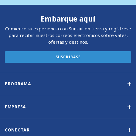
Embarque aquí
Comience su experiencia con Sunsail en tierra y regístrese
para recibir nuestros correos electrónicos sobre yates,
ofertas y destinos.
SUSCRÍBASE
PROGRAMA
Programa de propiedad de yates
Ingresos garantizados
EMPRESA
Opción de compra
Por qué elegir Sunsail
Beneficios
Quiénes somos
CONECTAR