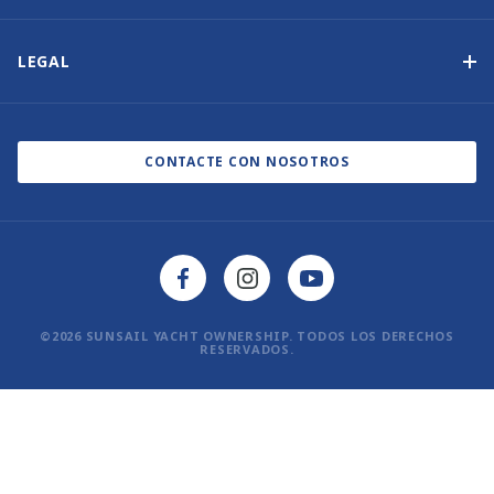
Nuestra Historia
Contáctenos
Otras opciones de propiedad de yates
Suscripción al boletín de noticias
LEGAL
Salones náuticos y eventos
Política de cookies
Blog
Política de privacidad
CONTACTE CON NOSOTROS
©2026 SUNSAIL YACHT OWNERSHIP. TODOS LOS DERECHOS
RESERVADOS.