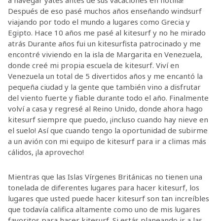
a navegar yates antes de sus vacaciones en flotilla!
Después de eso pasé muchos años enseñando windsurf
viajando por todo el mundo a lugares como Grecia y
Egipto. Hace 10 años me pasé al kitesurf y no he mirado
atrás Durante años fui un kitesurfista patrocinado y me
encontré viviendo en la isla de Margarita en Venezuela,
donde creé mi propia escuela de kitesurf. Viví en
Venezuela un total de 5 divertidos años y me encantó la
pequeña ciudad y la gente que también vino a disfrutar
del viento fuerte y fiable durante todo el año. Finalmente
volví a casa y regresé al Reino Unido, donde ahora hago
kitesurf siempre que puedo, ¡incluso cuando hay nieve en
el suelo! Así que cuando tengo la oportunidad de subirme
a un avión con mi equipo de kitesurf para ir a climas más
cálidos, ¡la aprovecho!
Mientras que las Islas Vírgenes Británicas no tienen una
tonelada de diferentes lugares para hacer kitesurf, los
lugares que usted puede hacer kitesurf son tan increíbles
que todavía califica altamente como uno de mis lugares
favoritos para hacer kitesurf. Si estás planeando ir a las