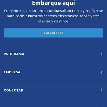
Embarque aquí
Comience su experiencia con Sunsail en tierra y regístrese
para recibir nuestros correos electrónicos sobre yates,
ofertas y destinos.
SUSCRÍBASE
PROGRAMA
Programa de propiedad de yates
Ingresos garantizados
EMPRESA
Opción de compra
Por qué elegir Sunsail
Beneficios
Quiénes somos
CONECTAR
Nuestra Historia
Contáctenos
Otras opciones de propiedad de yates
Suscripción al boletín de noticias