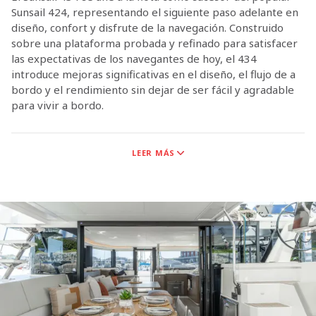
Sunsail 424, representando el siguiente paso adelante en
diseño, confort y disfrute de la navegación. Construido
sobre una plataforma probada y refinado para satisfacer
las expectativas de los navegantes de hoy, el 434
introduce mejoras significativas en el diseño, el flujo de a
bordo y el rendimiento sin dejar de ser fácil y agradable
para vivir a bordo.
Con cuatro amplias cabinas y cuatro baños privados, el
LEER MÁS
Sunsail 434 está configurado para apoyar las experiencias
de crucero compartidas, ofreciendo un alojamiento
generoso, espacios de vida intuitivos y un diseño que
fomenta el tiempo juntos, tanto en cubierta como abajo.
El Sunsail 434 es el resultado de la estrecha colaboración
entre navegantes experimentados, el constructor
Robertson & Caine y los arquitectos navales Simonis &
Voogd. El resultado es un catamarán de vela completo que
ofrece comodidad a bordo y confianza a vela. Ya sea en el
mar o en un tranquilo fondeadero, el Sunsail 434 ofrece