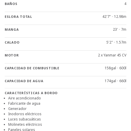
4
BAÑOS
42'7"
•
12.98m
ESLORA TOTAL
23'
•
7m
MANGA
5'2"
•
1.57m
CALADO
2 x Yanmar 45 CV
MOTOR
158gal
•
600l
CAPACIDAD DE COMBUSTIBLE
174gal
•
660l
CAPACIDAD DE AGUA
CARACTERÍSTICAS A BORDO
Aire acondicionado
Fabricante de agua
Generador
Inodoros eléctricos
Luces subacuáticas
Molinetes eléctricos
Paneles solares