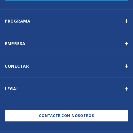
PROGRAMA
Programa de propiedad de yates
Ingresos garantizados
EMPRESA
Opción de compra
Por qué elegir Sunsail
Beneficios
Quiénes somos
CONECTAR
Nuestra Historia
Contáctenos
Otras opciones de propiedad de yates
Suscripción al boletín de noticias
LEGAL
Salones náuticos y eventos
Política de cookies
Blog
Política de privacidad
CONTACTE CON NOSOTROS