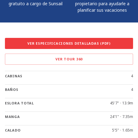
gratuito a cargo de Sunsail
propietario para ayudarle a
planificar sus vacaciones
VER ESPECIFICACIONES DETALLADAS (PDF)
VER TOUR 360
4
CABINAS
4
BAÑOS
45'7"
•
13.9m
ESLORA TOTAL
24'1"
•
7.35m
MANGA
5'5"
•
1.65m
CALADO