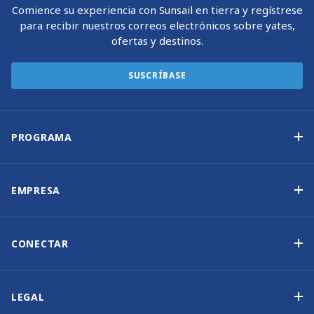
Comience su experiencia con Sunsail en tierra y regístrese
para recibir nuestros correos electrónicos sobre yates,
ofertas y destinos.
SUSCRÍBASE
PROGRAMA
Programa de propiedad de yates
Ingresos garantizados
EMPRESA
Opción de compra
Por qué elegir Sunsail
Beneficios
Quiénes somos
CONECTAR
Nuestra Historia
Contáctenos
Otras opciones de propiedad de yates
Suscripción al boletín de noticias
LEGAL
Salones náuticos y eventos