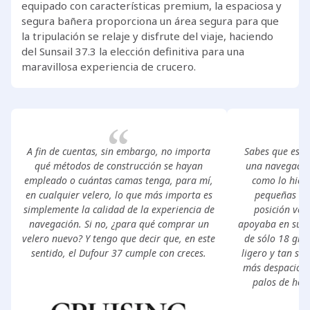
equipado con características premium, la espaciosa y
segura bañera proporciona un área segura para que
la tripulación se relaje y disfrute del viaje, haciendo
del Sunsail 37.3 la elección definitiva para una
maravillosa experiencia de crucero.
A fin de cuentas, sin embargo, no importa
Sabes que es u
qué métodos de construcción se hayan
una navegació
empleado o cuántas camas tenga, para mí,
como lo hici
en cualquier velero, lo que más importa es
pequeñas ra
simplemente la calidad de la experiencia de
posición vert
navegación. Si no, ¿para qué comprar un
apoyaba en su d
velero nuevo? Y tengo que decir que, en este
de sólo 18 gra
sentido, el Dufour 37 cumple con creces.
ligero y tan se
más despacio y
palos de hock