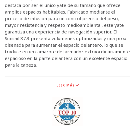
destaca por ser el único yate de su tamaño que ofrece
amplios espacios habitables. Fabricado mediante el
proceso de infusión para un control preciso del peso,
mayor resistencia y respeto medioambiental, este yate
garantiza una experiencia de navegación superior. El
Sunsail 37.3 presenta volúmenes optimizados y una proa
diseñada para aumentar el espacio delantero, lo que se
traduce en un camarote del armador extraordinariamente
espacioso en la parte delantera con un excelente espacio
para la cabeza.
Dufour Yachts es ahora el proveedor exclusivo de veleros
LEER MÁS
monocasco de Sunsail, lo que marca un hito importante en
nuestra larga colaboración. Esta colaboración garantiza
que Dufour Yachts sea el único proveedor de veleros
monocasco para Sunsail.
Los equipos técnicos de Sunsail y Dufour Yachts han
colaborado estrechamente para garantizar que los nuevos
modelos Dufour satisfagan los altos estándares y el