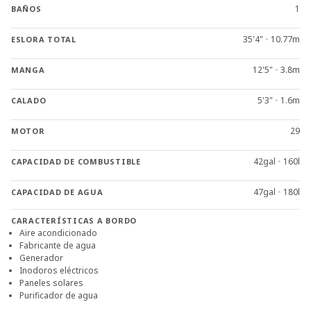
1
BAÑOS
35'4"
•
10.77m
ESLORA TOTAL
12'5"
•
3.8m
MANGA
5'3"
•
1.6m
CALADO
29
MOTOR
42gal
•
160l
CAPACIDAD DE COMBUSTIBLE
47gal
•
180l
CAPACIDAD DE AGUA
CARACTERÍSTICAS A BORDO
Aire acondicionado
Fabricante de agua
Generador
Inodoros eléctricos
Paneles solares
Purificador de agua