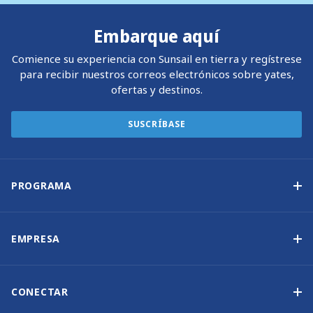
Embarque aquí
Comience su experiencia con Sunsail en tierra y regístrese
para recibir nuestros correos electrónicos sobre yates,
ofertas y destinos.
SUSCRÍBASE
PROGRAMA
Programa de propiedad de yates
Ingresos garantizados
EMPRESA
Opción de compra
Por qué elegir Sunsail
Beneficios
Quiénes somos
CONECTAR
Nuestra Historia