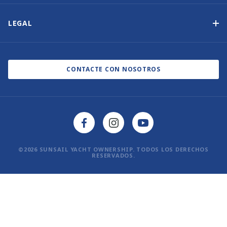
Contáctenos
Otras opciones de propiedad de yates
Suscripción al boletín de noticias
LEGAL
Salones náuticos y eventos
Política de cookies
Blog
Política de privacidad
CONTACTE CON NOSOTROS
©2026 SUNSAIL YACHT OWNERSHIP. TODOS LOS DERECHOS
RESERVADOS.