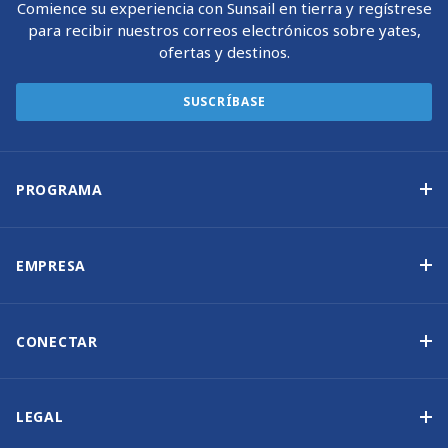
Comience su experiencia con Sunsail en tierra y regístrese
para recibir nuestros correos electrónicos sobre yates,
ofertas y destinos.
SUSCRÍBASE
PROGRAMA
Programa de propiedad de yates
Ingresos garantizados
EMPRESA
Opción de compra
Por qué elegir Sunsail
Beneficios
Quiénes somos
CONECTAR
Nuestra Historia
Contáctenos
Otras opciones de propiedad de yates
Suscripción al boletín de noticias
LEGAL
Salones náuticos y eventos