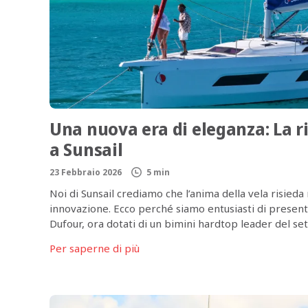
Una nuova era di eleganza: La 
a Sunsail
23 Febbraio 2026
5 min
Noi di Sunsail crediamo che l’anima della vela risied
innovazione. Ecco perché siamo entusiasti di presenta
Dufour, ora dotati di un bimini hardtop leader del sett
nuova barca, ma di […]
Per saperne di più