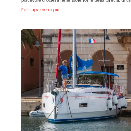
piacevole crociera nelle Isole Ionie della Grecia, di 
Per saperne di più