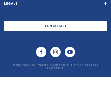
Iscrizione alla newsletter
LEGALI
Saloni nautici ed eventi
Informativa sui cookie
Blog
Informativa sulla privacy
CONTATTACI
©2026 SUNSAIL YACHT OWNERSHIP. TUTTI I DIRITTI
RISERVATI.