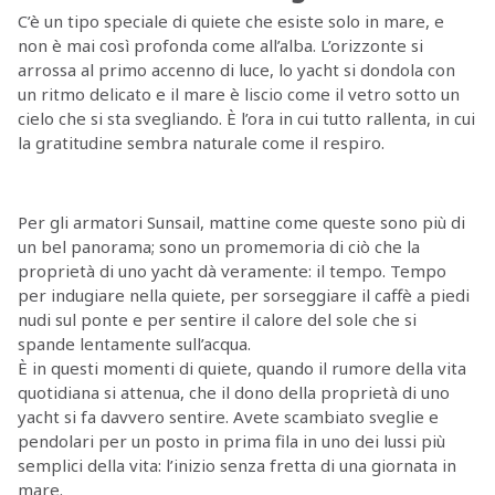
C’è un tipo speciale di quiete che esiste solo in mare, e
non è mai così profonda come all’alba. L’orizzonte si
arrossa al primo accenno di luce, lo yacht si dondola con
un ritmo delicato e il mare è liscio come il vetro sotto un
cielo che si sta svegliando. È l’ora in cui tutto rallenta, in cui
la gratitudine sembra naturale come il respiro.
Per gli armatori Sunsail, mattine come queste sono più di
un bel panorama; sono un promemoria di ciò che la
proprietà di uno yacht dà veramente: il tempo. Tempo
per indugiare nella quiete, per sorseggiare il caffè a piedi
nudi sul ponte e per sentire il calore del sole che si
spande lentamente sull’acqua.
È in questi momenti di quiete, quando il rumore della vita
quotidiana si attenua, che il dono della proprietà di uno
yacht si fa davvero sentire. Avete scambiato sveglie e
pendolari per un posto in prima fila in uno dei lussi più
semplici della vita: l’inizio senza fretta di una giornata in
mare.