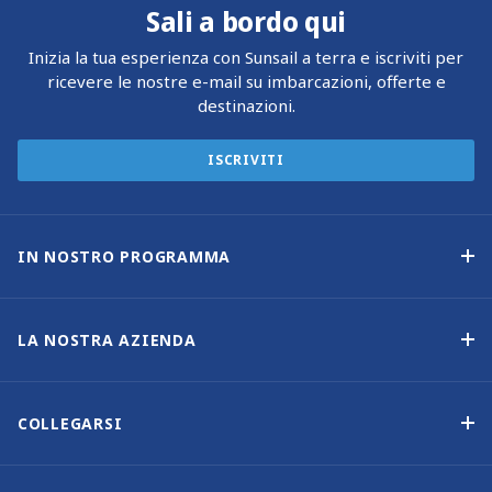
Sali a bordo qui
Inizia la tua esperienza con Sunsail a terra e iscriviti per
ricevere le nostre e-mail su imbarcazioni, offerte e
destinazioni.
ISCRIVITI
IN NOSTRO PROGRAMMA
Programma di proprietà delle imbarcazioni
Opzione di acquisto
LA NOSTRA AZIENDA
Reddito garantito
Perché scegliere Sunsail
Vantaggi
Chi siamo
COLLEGARSI
La nostra storia
Contattaci
Altre opzioni di proprietà delle imbarcazioni