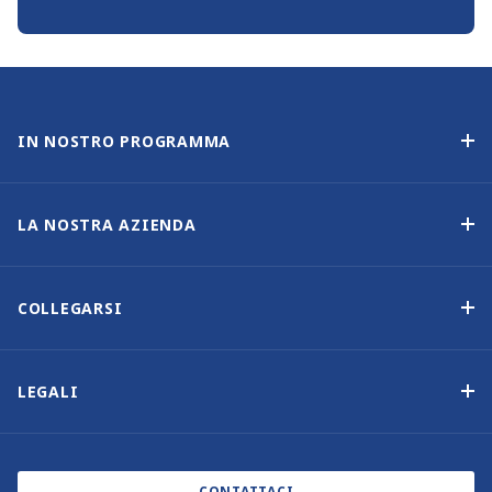
IN NOSTRO PROGRAMMA
Programma di proprietà delle imbarcazioni
Opzione di acquisto
LA NOSTRA AZIENDA
Reddito garantito
Perché scegliere Sunsail
Vantaggi
Chi siamo
COLLEGARSI
La nostra storia
Contattaci
Altre opzioni di proprietà delle imbarcazioni
Iscrizione alla newsletter
LEGALI
Saloni nautici ed eventi
Informativa sui cookie
Blog
Informativa sulla privacy
CONTATTACI