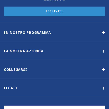
ISCRIVITI
IN NOSTRO PROGRAMMA
Programma di proprietà delle imbarcazioni
Opzione di acquisto
LA NOSTRA AZIENDA
Reddito garantito
Perché scegliere Sunsail
Vantaggi
Chi siamo
COLLEGARSI
La nostra storia
Contattaci
Altre opzioni di proprietà delle imbarcazioni
Iscrizione alla newsletter
LEGALI
Saloni nautici ed eventi
Informativa sui cookie
Blog
Informativa sulla privacy