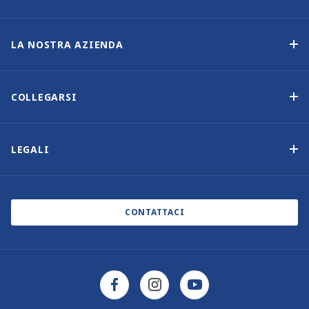
Programma di proprietà delle imbarcazioni
Opzione di acquisto
LA NOSTRA AZIENDA
Reddito garantito
Perché scegliere Sunsail
Vantaggi
Chi siamo
COLLEGARSI
La nostra storia
Contattaci
Altre opzioni di proprietà delle imbarcazioni
Iscrizione alla newsletter
LEGALI
Saloni nautici ed eventi
Informativa sui cookie
Blog
Informativa sulla privacy
CONTATTACI