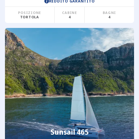
REDDITO GARANTITO
POSIZIONE
CABINE
BAGNI
TORTOLA
4
4
Sunsail 465