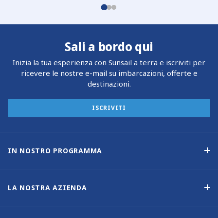
Sali a bordo qui
Inizia la tua esperienza con Sunsail a terra e iscriviti per
ricevere le nostre e-mail su imbarcazioni, offerte e
destinazioni.
ISCRIVITI
IN NOSTRO PROGRAMMA
Programma di proprietà delle imbarcazioni
Opzione di acquisto
LA NOSTRA AZIENDA
Reddito garantito
Perché scegliere Sunsail
Vantaggi