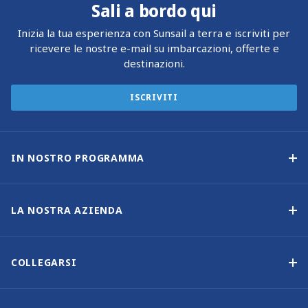
Sali a bordo qui
Inizia la tua esperienza con Sunsail a terra e iscriviti per
ricevere le nostre e-mail su imbarcazioni, offerte e
destinazioni.
ISCRIVITI
IN NOSTRO PROGRAMMA
Programma di proprietà delle imbarcazioni
Opzione di acquisto
LA NOSTRA AZIENDA
Reddito garantito
Perché scegliere Sunsail
Vantaggi
Chi siamo
COLLEGARSI
La nostra storia
Contattaci
Altre opzioni di proprietà delle imbarcazioni
Iscrizione alla newsletter