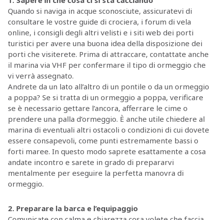
1. Sapere in che cosa ci si sta cacciando
Quando si naviga in acque sconosciute, assicuratevi di
consultare le vostre guide di crociera, i forum di vela
online, i consigli degli altri velisti e i siti web dei porti
turistici per avere una buona idea della disposizione dei
porti che visiterete. Prima di attraccare, contattate anche
il marina via VHF per confermare il tipo di ormeggio che
vi verrà assegnato.
Andrete da un lato all’altro di un pontile o da un ormeggio
a poppa? Se si tratta di un ormeggio a poppa, verificare
se è necessario gettare l’ancora, afferrare le cime o
prendere una palla d’ormeggio. È anche utile chiedere al
marina di eventuali altri ostacoli o condizioni di cui dovete
essere consapevoli, come punti estremamente bassi o
forti maree. In questo modo saprete esattamente a cosa
andate incontro e sarete in grado di prepararvi
mentalmente per eseguire la perfetta manovra di
ormeggio.
2. Preparare la barca e l’equipaggio
Comunicate con calma e chiarezza cosa volete che faccia