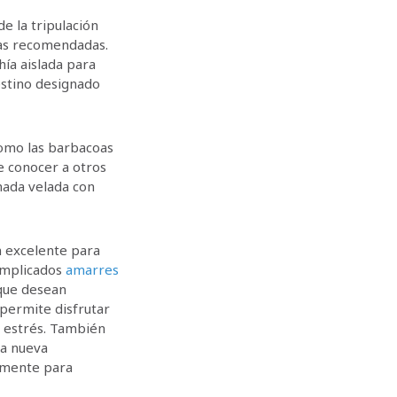
e la tripulación
adas recomendadas.
hía aislada para
estino designado
como las barbacoas
e conocer a otros
mada velada con
n excelente para
complicados
amarres
 que desean
 permite disfrutar
e estrés. También
na nueva
lemente para