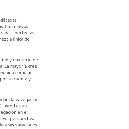
o décadas
as. Con nuevos
izadas -perfectas
mezcla única de
etud y una serie de
a. La mayoría cree
rseguido como un
por su cuenta y
lidad, la navegación
Si usted es un
egación en el
ueva perspectiva
do unas vacaciones