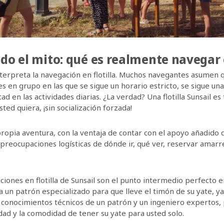
 el mito: qué es realmente navegar e
erpreta la navegación en flotilla. Muchos navegantes asumen que
s en grupo en las que se sigue un horario estricto, se sigue un
ad en las actividades diarias. ¿La verdad? Una flotilla Sunsail es
ted quiera, ¡sin socialización forzada!
ropia aventura, con la ventaja de contar con el apoyo añadido 
s preocupaciones logísticas de dónde ir, qué ver, reservar amarr
aciones en flotilla de Sunsail son el punto intermedio perfecto 
a un patrón especializado para que lleve el timón de su yate, y
s conocimientos técnicos de un patrón y un ingeniero expertos,
dad y la comodidad de tener su yate para usted solo.