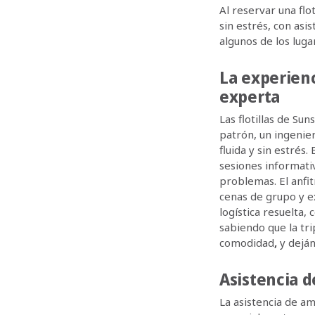
Al reservar una flo
sin estrés, con asi
algunos de los lug
La experienc
experta
Las flotillas de Sun
patrón, un ingenier
fluida y sin estrés
sesiones informativ
problemas. El anfit
cenas de grupo y ex
logística resuelta,
sabiendo que la tr
comodidad
,
y dejá
Asistencia d
La asistencia de am