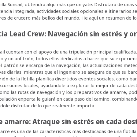
tilla Sunsail, obtendrá algo más que un yate. Disfrutará de unas 
stencia integrada, actividades sociales opcionales e itinerarios 
ares de crucero más bellos del mundo. He aquí un resumen de lo 
ia Lead Crew: Navegación sin estrés y o
sail cuentan con el apoyo de una tripulación principal cualificada
o y un anfitrión, todos ellos dedicados a hacer que su experiencia
. El patrón se encarga de la navegación, las actualizaciones meteo
as diarias, mientras que el ingeniero se asegura de que su barc
rión de la flotilla planifica divertidos eventos sociales, como ba
cursiones locales, ayudándole a explorar lo mejor de cada dest
 como las rutas de navegación y los preparativos de amarre, pod
ipulación experta le guiará en cada paso del camino, combinan
ndole disfrutar de lo que realmente importa.
e amarre: Atraque sin estrés en cada des
arre es una de las características más destacadas de una flotilla 