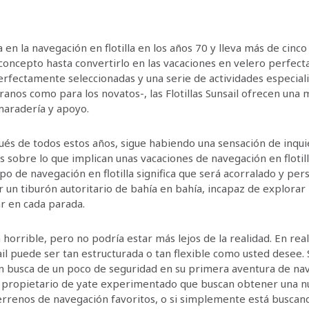
a en la navegación en flotilla en los años 70 y lleva más de cinc
concepto hasta convertirlo en las vacaciones en velero perfect
perfectamente seleccionadas y una serie de actividades especial
ranos como para los novatos-, las Flotillas Sunsail ofrecen una 
maradería y apoyo.
és de todos estos años, sigue habiendo una sensación de inqui
 sobre lo que implican unas vacaciones de navegación en flotill
po de navegación en flotilla significa que será acorralado y pe
 un tiburón autoritario de bahía en bahía, incapaz de explorar 
ar en cada parada.
 horrible, pero no podría estar más lejos de la realidad. En rea
sail puede ser tan estructurada o tan flexible como usted desee. 
 busca de un poco de seguridad en su primera aventura de nav
 propietario de yate experimentado que buscan obtener una n
errenos de navegación favoritos, o si simplemente está buscan