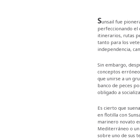
S
unsail fue pioner
perfeccionando el 
itinerarios, rutas 
tanto para los vete
independencia, ca
Sin embargo, despu
conceptos erróneos
que unirse a un gru
banco de peces por
obligado a socializ
Es cierto que suena
en flotilla con Sun
marinero novato en
Mediterráneo o un
sobre uno de sus t