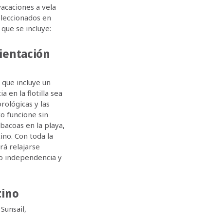
vacaciones a vela
seleccionados en
que se incluye:
rientación
, que incluye un
 en la flotilla sea
rológicas y las
o funcione sin
rbacoas en la playa,
ino. Con toda la
rá relajarse
do independencia y
tino
Sunsail,