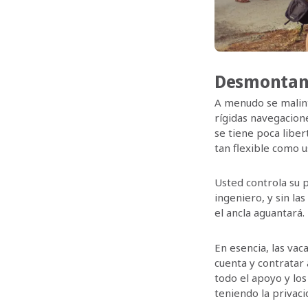
Desmontando
A menudo se malint
rígidas navegacione
se tiene poca libert
tan flexible como us
Usted controla su p
ingeniero, y sin la
el ancla aguantará.
En esencia, las vac
cuenta y contratar 
todo el apoyo y lo
teniendo la privaci