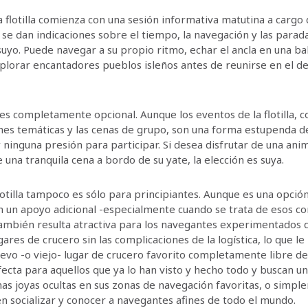
a flotilla comienza con una sesión informativa matutina a cargo d
e se dan indicaciones sobre el tiempo, la navegación y las par
suyo. Puede navegar a su propio ritmo, echar el ancla en una ba
plorar encantadores pueblos isleños antes de reunirse en el d
 es completamente opcional. Aunque los eventos de la flotilla, 
oches temáticas y las cenas de grupo, son una forma estupenda d
 ninguna presión para participar. Si desea disfrutar de una ani
una tranquila cena a bordo de su yate, la elección es suya.
lotilla tampoco es sólo para principiantes. Aunque es una opció
n un apoyo adicional -especialmente cuando se trata de esos 
también resulta atractiva para los navegantes experimentados
ares de crucero sin las complicaciones de la logística, lo que le
evo -o viejo- lugar de crucero favorito completamente libre d
fecta para aquellos que ya lo han visto y hecho todo y buscan u
nas joyas ocultas en sus zonas de navegación favoritas, o simp
en socializar y conocer a navegantes afines de todo el mundo.