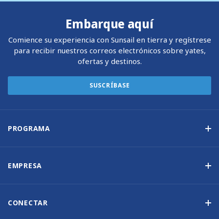
Embarque aquí
Comience su experiencia con Sunsail en tierra y regístrese
para recibir nuestros correos electrónicos sobre yates,
ofertas y destinos.
SUSCRÍBASE
PROGRAMA
Programa de propiedad de yates
Ingresos garantizados
EMPRESA
Opción de compra
Por qué elegir Sunsail
Beneficios
Quiénes somos
CONECTAR
Nuestra Historia
Contáctenos