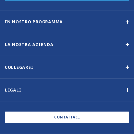
IN NOSTRO PROGRAMMA
Programma di proprietà delle imbarcazioni
Opzione di acquisto
LA NOSTRA AZIENDA
Reddito garantito
Perché scegliere Sunsail
Vantaggi
Chi siamo
COLLEGARSI
La nostra storia
Contattaci
Altre opzioni di proprietà delle imbarcazioni
Iscrizione alla newsletter
LEGALI
Saloni nautici ed eventi
Informativa sui cookie
Blog
Informativa sulla privacy
CONTATTACI