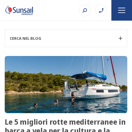
CERCA NEL BLOG
CATEGORIA FILTRO
ARGOMENTO
Le 5 migliori rotte mediterranee in
RICERCA
barca a vela per la cultura e la