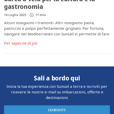
gastronomia
16 Luglio 2025
11 min
Alcuni inseguono i tramonti. Altri inseguono pasta,
pasticcini e polpo perfettamente grigliato. Per fortuna,
navigare nel Mediterraneo con Sunsail vi permette di fare
entrambe le cose. Quando si tratta di navigare nel
Per saperne di più
Mediterraneo alla ricerca di cibo indimenticabile e di
ricche esperienze culturali, è difficile sbagliare. Ogni isola,
porto e località storica è ricca di […]
Sali a bordo qui
Inizia la tua esperienza con Sunsail a terra e iscriviti per
ricevere le nostre e-mail su imbarcazioni, offerte e
destinazioni.
ISCRIVITI