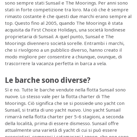
sono sempre stati Sunsail e The Moorings. Per anni sono
stati in forte competizione tra loro. Ma ciò che è sempre
rimasto costante è che questi due marchi erano sempre al
top. Questo fino al 2005, quando The Moorings è stata
acquisita da First Choice Holidays, una società londinese
proprietaria di Sunsail. A quel punto, Sunsail e The
Moorings divennero società sorelle. Entrambi i marchi,
che si rivolgono a un pubblico diverso, hanno creato il
modo migliore per consentire a chiunque, ovunque, di
trascorrere la vacanza perfetta in barca a vela.
Le barche sono diverse?
Sì e no. Tutte le barche vendute nella flotta Sunsail sono
nuove. Lo stesso vale per la flotta charter di The
Moorings. Ciò significa che se si possiede uno yacht con
Sunsail, si tratta di uno yacht nuovo. Uno yacht Sunsail
rimarrà nella flotta charter per 5-6 stagioni, a seconda
della località, prima di essere dismesso. Sunsail offre
attualmente una varietà di yacht di cui si può essere
proprietari, compresi i catamarani Lagoon, che non sono