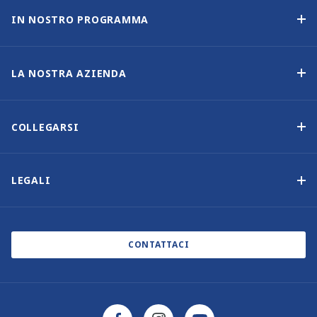
IN NOSTRO PROGRAMMA
Programma di proprietà delle imbarcazioni
Opzione di acquisto
LA NOSTRA AZIENDA
Reddito garantito
Perché scegliere Sunsail
Vantaggi
Chi siamo
COLLEGARSI
La nostra storia
Contattaci
Altre opzioni di proprietà delle imbarcazioni
Iscrizione alla newsletter
LEGALI
Saloni nautici ed eventi
Informativa sui cookie
Blog
Informativa sulla privacy
CONTATTACI