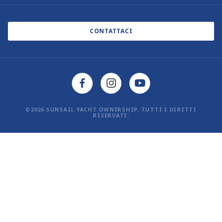
Informativa sui cookie
Blog
Informativa sulla privacy
CONTATTACI
©2026 SUNSAIL YACHT OWNERSHIP. TUTTI I DIRITTI
RISERVATI.