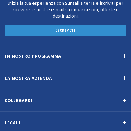
Inizia la tua esperienza con Sunsail a terra e iscriviti per
ricevere le nostre e-mail su imbarcazioni, offerte e
destinazioni.
ISCRIVITI
IN NOSTRO PROGRAMMA
Programma di proprietà delle imbarcazioni
Opzione di acquisto
LA NOSTRA AZIENDA
Reddito garantito
Perché scegliere Sunsail
Vantaggi
Chi siamo
COLLEGARSI
La nostra storia
Contattaci
Altre opzioni di proprietà delle imbarcazioni
Iscrizione alla newsletter
LEGALI
Saloni nautici ed eventi