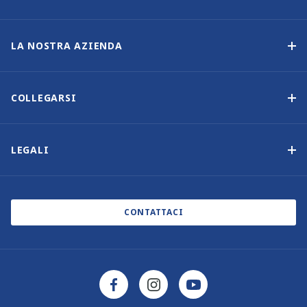
Programma di proprietà delle imbarcazioni
Opzione di acquisto
LA NOSTRA AZIENDA
Reddito garantito
Perché scegliere Sunsail
Vantaggi
Chi siamo
COLLEGARSI
La nostra storia
Contattaci
Altre opzioni di proprietà delle imbarcazioni
Iscrizione alla newsletter
LEGALI
Saloni nautici ed eventi
Informativa sui cookie
Blog
Informativa sulla privacy
CONTATTACI