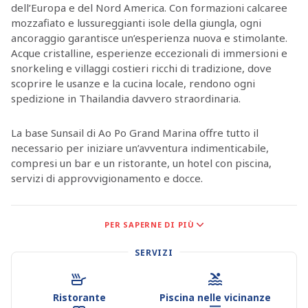
dell’Europa e del Nord America. Con formazioni calcaree
mozzafiato e lussureggianti isole della giungla, ogni
ancoraggio garantisce un’esperienza nuova e stimolante.
Acque cristalline, esperienze eccezionali di immersioni e
snorkeling e villaggi costieri ricchi di tradizione, dove
scoprire le usanze e la cucina locale, rendono ogni
spedizione in Thailandia davvero straordinaria.
La base Sunsail di Ao Po Grand Marina offre tutto il
necessario per iniziare un’avventura indimenticabile,
compresi un bar e un ristorante, un hotel con piscina,
servizi di approvvigionamento e docce.
Phuket, situata nella baia di Phang Nga al largo del Mare
PER SAPERNE DI PIÙ
delle Andamane, è circondata da parchi nazionali e 130
isole sparse come gemme nelle acque smeraldine della
SERVIZI
baia. Sia che la tua imbarcazione sia ancorata tra gli
imponenti pilastri calcarei al largo, sia che si trovi in un
porto di Phuket o già in terraferma, c’è sempre qualcosa
Ristorante
Piscina nelle vicinanze
di intrigante da scoprire. La stessa isola di Phuket è ricca