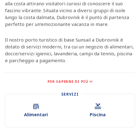
alla costa attirano visitatori curiosi di conoscere il suo
fascino vibrante. Situata vicino a diversi gruppi di isole
lungo la costa dalmata, Dubrovnik è il punto di partenza
perfetto per un’emozionante vacanza in mare.
Il nostro porto turistico di base Sunsail a Dubrovnik è
dotato di servizi moderni, tra cui un negozio di alimentari,
docce/servizi igienici, lavanderia, campi da tennis, piscina
e parcheggio a pagamento.
Vicino all’ingresso del porto turistico si trova il mercato
PER SAPERNE DI PIÙ
Konzum, che offre una varietà di prodotti gastronomici
freschi e da forno, latticini e carne per fare scorta per il
SERVIZI
viaggio.
Le acque croate offrono qualcosa per ogni tipo di
Alimentari
Piscina
avventuriero, dalle spiagge incontaminate alla vivace vita
notturna, dalla saporita cucina locale allo snorkeling e le
immersioni. Con oltre mille isole al largo della costa, da
quelle ricche di storia agli isolotti disabitati, Dubrovnik