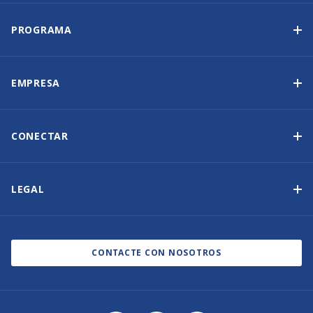
PROGRAMA
Programa de propiedad de yates
Ingresos garantizados
EMPRESA
Opción de compra
Por qué elegir Sunsail
Beneficios
Quiénes somos
CONECTAR
Nuestra Historia
Contáctenos
Otras opciones de propiedad de yates
Suscripción al boletín de noticias
LEGAL
Salones náuticos y eventos
Política de cookies
Blog
Política de privacidad
CONTACTE CON NOSOTROS