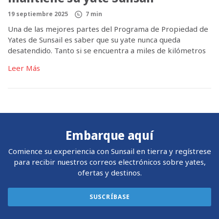
19 septiembre 2025
7 min
Una de las mejores partes del Programa de Propiedad de
Yates de Sunsail es saber que su yate nunca queda
desatendido. Tanto si se encuentra a miles de kilómetros
de su casa, como si está ocupado planificando su próximo
Leer Más
viaje en velero o embarcando en su propio yate para
disfrutar de una semana de navegación […]
Embarque aquí
Comience su experiencia con Sunsail en tierra y regístrese
para recibir nuestros correos electrónicos sobre yates,
ofertas y destinos.
SUSCRÍBASE