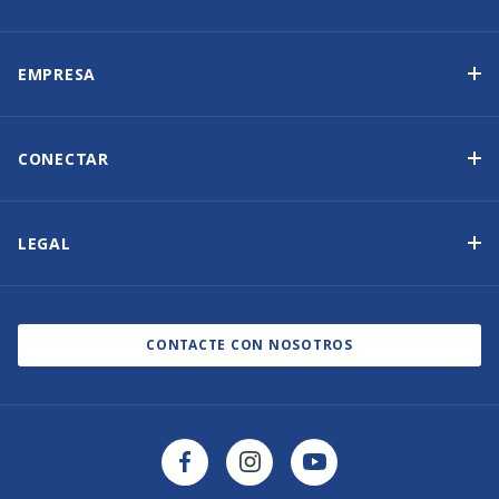
Programa de propiedad de yates
Ingresos garantizados
EMPRESA
Opción de compra
Por qué elegir Sunsail
Beneficios
Quiénes somos
CONECTAR
Nuestra Historia
Contáctenos
Otras opciones de propiedad de yates
Suscripción al boletín de noticias
LEGAL
Salones náuticos y eventos
Política de cookies
Blog
Política de privacidad
CONTACTE CON NOSOTROS