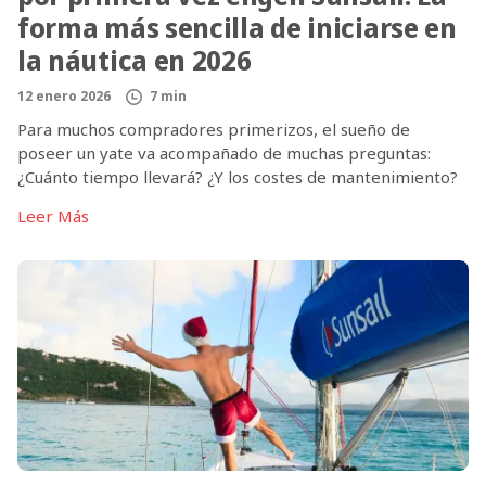
forma más sencilla de iniciarse en
la náutica en 2026
12 enero 2026
7 min
Para muchos compradores primerizos, el sueño de
poseer un yate va acompañado de muchas preguntas:
¿Cuánto tiempo llevará? ¿Y los costes de mantenimiento?
¿La logística del alquiler? ¿La gestión continua? Estas
Leer Más
incertidumbres detienen a muchos propietarios
potenciales antes de abandonar el muelle. Sunsail Yacht
Ownership se diseñó para cambiar esta situación. En
2026, cada vez […]