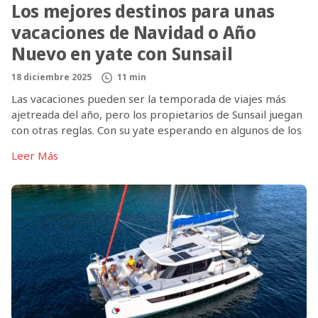
Los mejores destinos para unas
vacaciones de Navidad o Año
Nuevo en yate con Sunsail
18 diciembre 2025
11 min
Las vacaciones pueden ser la temporada de viajes más
ajetreada del año, pero los propietarios de Sunsail juegan
con otras reglas. Con su yate esperando en algunos de los
destinos más espectaculares del mundo y la flexibilidad
Leer Más
del sistema de puntos de Sunsail Ownership, una escapada
de Navidad o Año Nuevo de última hora está […]