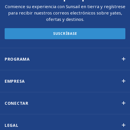
Comience su experiencia con Sunsail en tierra y regístrese
para recibir nuestros correos electrónicos sobre yates,
ofertas y destinos.
SUSCRÍBASE
PROGRAMA
Programa de propiedad de yates
Ingresos garantizados
EMPRESA
Opción de compra
Por qué elegir Sunsail
Beneficios
Quiénes somos
CONECTAR
Nuestra Historia
Contáctenos
Otras opciones de propiedad de yates
Suscripción al boletín de noticias
LEGAL