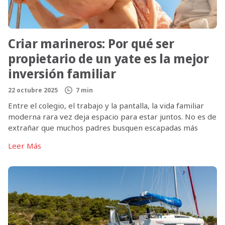
Criar marineros: Por qué ser
propietario de un yate es la mejor
inversión familiar
22 octubre 2025
7 min
Entre el colegio, el trabajo y la pantalla, la vida familiar
moderna rara vez deja espacio para estar juntos. No es de
extrañar que muchos padres busquen escapadas más
significativas y experiencias que acerquen a las familias en
Leer Más
lugar de aumentar el caos. Aunque los parques temáticos y
los complejos turísticos prometen emociones, a menudo
[…]