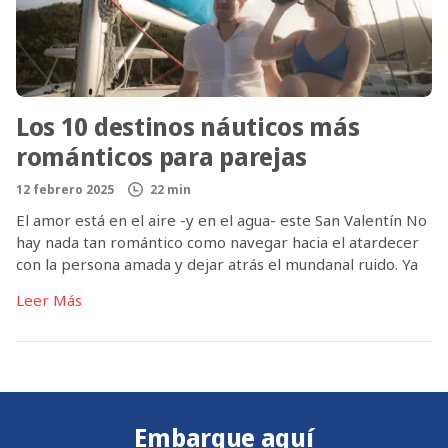
Los 10 destinos náuticos más
románticos para parejas
12 febrero 2025
22 min
El amor está en el aire -y en el agua- este San Valentín No
hay nada tan romántico como navegar hacia el atardecer
con la persona amada y dejar atrás el mundanal ruido. Ya
sea un tranquilo crucero por las islas Jónicas griegas, una
Leer Más
cena a la luz de las velas en la costa de […]
Embarque aquí