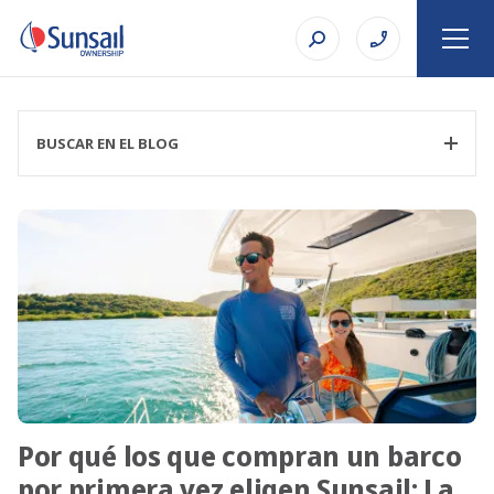
BUSCAR EN EL BLOG
FILTRAR CATEGORÍA
TEMA
Por qué los que compran un barco
BUSCAR EN
por primera vez eligen Sunsail: La