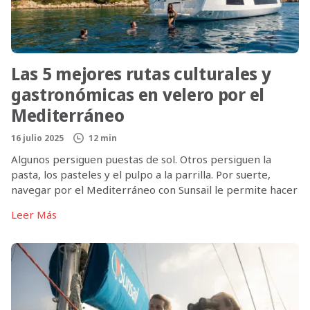
Las 5 mejores rutas culturales y
gastronómicas en velero por el
Mediterráneo
16 julio 2025
12 min
Algunos persiguen puestas de sol. Otros persiguen la
pasta, los pasteles y el pulpo a la parrilla. Por suerte,
navegar por el Mediterráneo con Sunsail le permite hacer
ambas cosas. Cuando se trata de navegar por el
Leer Más
Mediterráneo en busca de comida inolvidable y ricas
experiencias culturales, es difícil equivocarse. Cada isla,
puerto e histórico […]