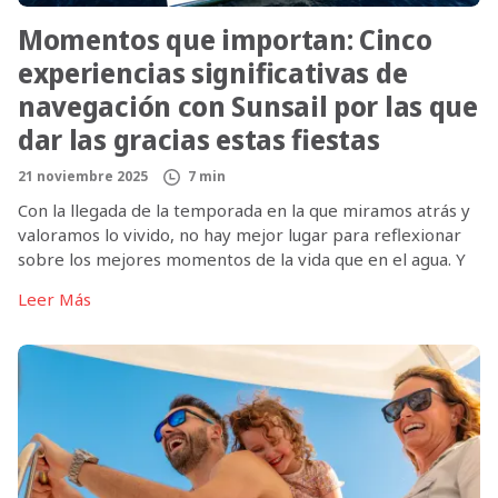
Momentos que importan: Cinco
experiencias significativas de
navegación con Sunsail por las que
dar las gracias estas fiestas
21 noviembre 2025
7 min
Con la llegada de la temporada en la que miramos atrás y
valoramos lo vivido, no hay mejor lugar para reflexionar
sobre los mejores momentos de la vida que en el agua. Y
para los propietarios de yates Sunsail, es fácil ver dónde
Leer Más
reside realmente el agradecimiento: en las experiencias,
no en las posesiones. La […]