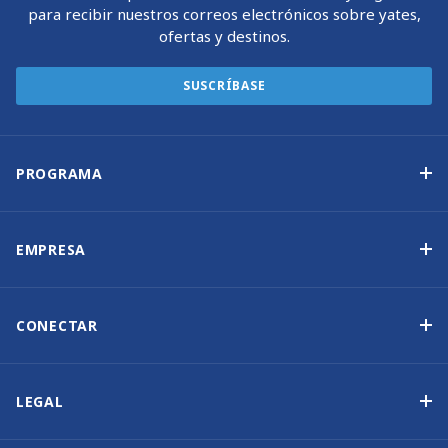
para recibir nuestros correos electrónicos sobre yates,
ofertas y destinos.
SUSCRÍBASE
PROGRAMA
Programa de propiedad de yates
Ingresos garantizados
EMPRESA
Opción de compra
Por qué elegir Sunsail
Beneficios
Quiénes somos
CONECTAR
Nuestra Historia
Contáctenos
Otras opciones de propiedad de yates
Suscripción al boletín de noticias
LEGAL
Salones náuticos y eventos
Política de cookies