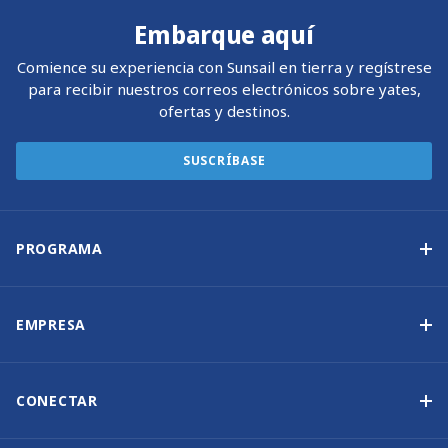
Embarque aquí
Comience su experiencia con Sunsail en tierra y regístrese
para recibir nuestros correos electrónicos sobre yates,
ofertas y destinos.
SUSCRÍBASE
PROGRAMA
Programa de propiedad de yates
Ingresos garantizados
EMPRESA
Opción de compra
Por qué elegir Sunsail
Beneficios
Quiénes somos
CONECTAR
Nuestra Historia
Contáctenos