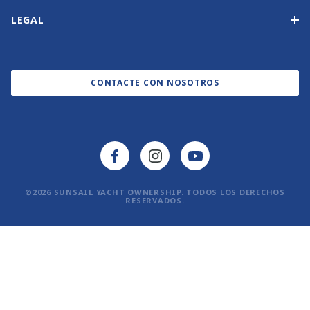
Otras opciones de propiedad de yates
Suscripción al boletín de noticias
LEGAL
Salones náuticos y eventos
Política de cookies
Blog
Política de privacidad
CONTACTE CON NOSOTROS
©2026 SUNSAIL YACHT OWNERSHIP. TODOS LOS DERECHOS
RESERVADOS.