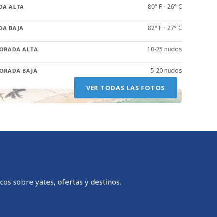
80° F
•
26° C
DA ALTA
82° F
•
27° C
DA BAJA
de navegación de la isla.
10-25 nudos
ORADA ALTA
5-20 nudos
ORADA BAJA
VER TODAS LAS FOTOS
cos sobre yates, ofertas y destinos.