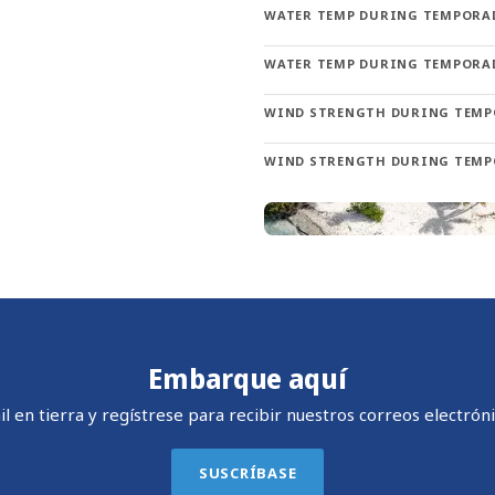
mbiente.
WATER TEMP DURING TEMPORA
WATER TEMP DURING TEMPORA
 cultura, las maravillas naturales y las infinitas oportunidades 
WIND STRENGTH DURING TEMP
WIND STRENGTH DURING TEMP
Embarque aquí
 en tierra y regístrese para recibir nuestros correos electróni
SUSCRÍBASE