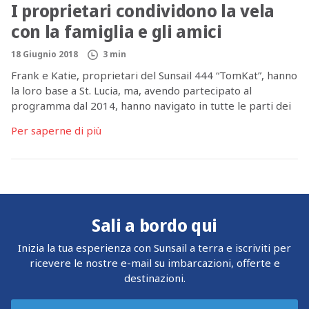
I proprietari condividono la vela
con la famiglia e gli amici
18 Giugnio 2018
3 min
Frank e Katie, proprietari del Sunsail 444 “TomKat”, hanno
la loro base a St. Lucia, ma, avendo partecipato al
programma dal 2014, hanno navigato in tutte le parti dei
Caraibi e oltre. Ma ciò che ho trovato più interessante del
Per saperne di più
periodo trascorso dalla coppia nel programma è che non
solo hanno usufruito di un ampio […]
Sali a bordo qui
Inizia la tua esperienza con Sunsail a terra e iscriviti per
ricevere le nostre e-mail su imbarcazioni, offerte e
destinazioni.