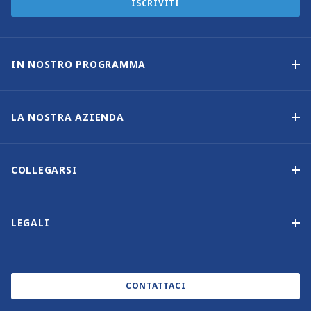
ISCRIVITI
IN NOSTRO PROGRAMMA
Programma di proprietà delle imbarcazioni
Opzione di acquisto
LA NOSTRA AZIENDA
Reddito garantito
Perché scegliere Sunsail
Vantaggi
Chi siamo
COLLEGARSI
La nostra storia
Contattaci
Altre opzioni di proprietà delle imbarcazioni
Iscrizione alla newsletter
LEGALI
Saloni nautici ed eventi
Informativa sui cookie
Blog
Informativa sulla privacy
CONTATTACI