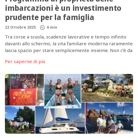
imbarcazioni è un investimento
prudente per la famiglia
22 Ottobre 2025
6 min
Tra corse a scuola, scadenze lavorative e tempo infinito
davanti allo schermo, la vita familiare moderna raramente
lascia spazio per stare semplicemente insieme. Non c’è da
stupirsi che molti genitori siano alla ricerca di evasioni ed
Per saperne di più
esperienze più significative che avvicinino le famiglie
invece di aumentare il caos. Sebbene i parchi a tema e i
[…]