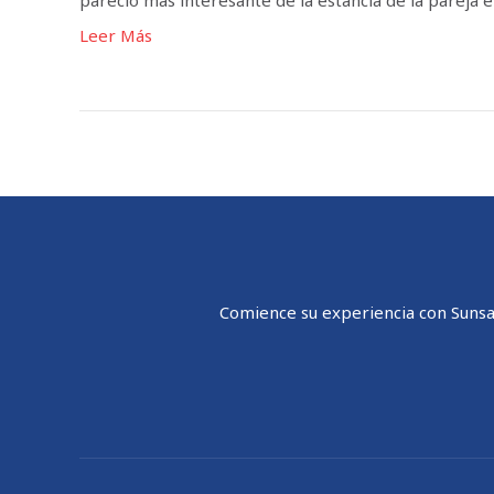
pareció más interesante de la estancia de la pareja 
Leer Más
Comience su experiencia con Sunsail