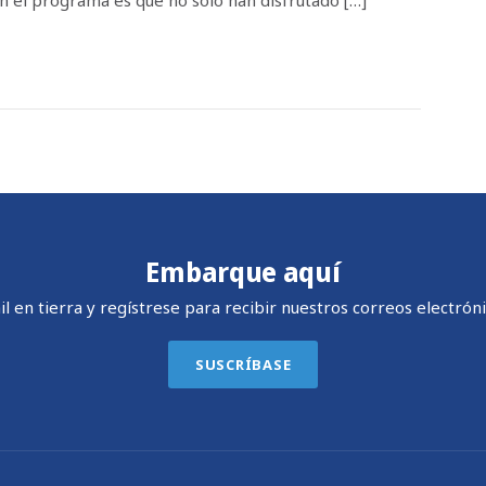
en el programa es que no solo han disfrutado […]
Embarque aquí
 en tierra y regístrese para recibir nuestros correos electróni
SUSCRÍBASE