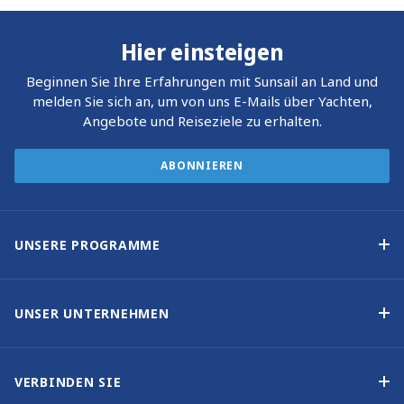
Hier einsteigen
Beginnen Sie Ihre Erfahrungen mit Sunsail an Land und
melden Sie sich an, um von uns E-Mails über Yachten,
Angebote und Reiseziele zu erhalten.
ABONNIEREN
UNSERE PROGRAMME
Yachteigner-Programme
Garantiertes Einkommen – Programm
UNSER UNTERNEHMEN
Option-zum-Kauf-Programm
Warum Sunsail wählen
Eigner-Vorteile
Über uns
VERBINDEN SIE
Unsere Geschichte