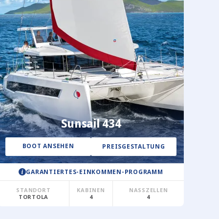
Sunsail 434
BOOT ANSEHEN
PREISGESTALTUNG
GARANTIERTES-EINKOMMEN-PROGRAMM
STANDORT
KABINEN
NASSZELLEN
TORTOLA
4
4