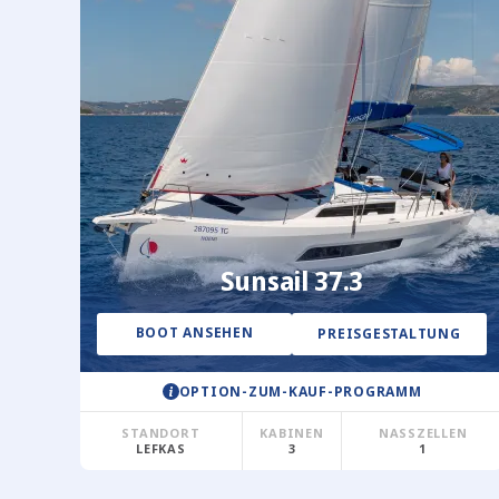
Sunsail 37.3
BOOT ANSEHEN
PREISGESTALTUNG
OPTION-ZUM-KAUF-PROGRAMM
STANDORT
KABINEN
NASSZELLEN
LEFKAS
3
1