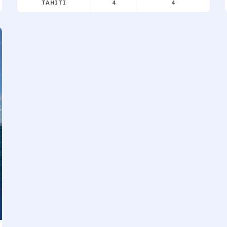
TAHITI
4
4