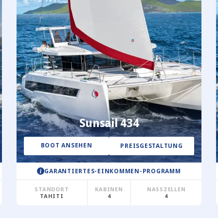
Sunsail 434
BOOT ANSEHEN
PREISGESTALTUNG
GARANTIERTES-EINKOMMEN-PROGRAMM
STANDORT
KABINEN
NASSZELLEN
TAHITI
4
4