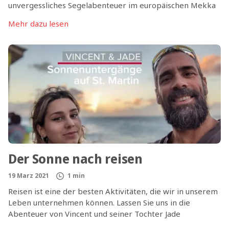
unvergessliches Segelabenteuer im europäischen Mekka
des Segelsports? Erfahren Sie etwas mehr über das
Mehr dazu lesen
Revier Agana in Kroatien, bevor Sie sich für eine eigene,
hier stationierte Yacht aus dem Yachteignerprorgamm
entscheiden. Von den Besonderheiten des einzigartigen
Segelreviers Kroatien und den Angeboten der
Charterbasis berichtet Basemanager Antonio Liponavic
im Interview:
Der Sonne nach reisen
19 Marz 2021
1 min
Reisen ist eine der besten Aktivitäten, die wir in unserem
Leben unternehmen können. Lassen Sie uns in die
Abenteuer von Vincent und seiner Tochter Jade
eintauchen, die sich kürzlich auf eine unvergessliche Reise