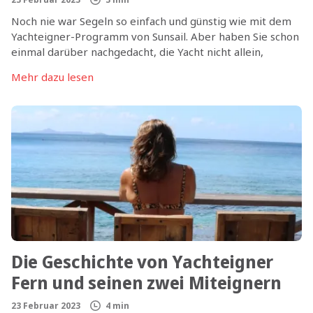
Noch nie war Segeln so einfach und günstig wie mit dem
Yachteigner-Programm von Sunsail. Aber haben Sie schon
einmal darüber nachgedacht, die Yacht nicht allein,
sondern mit weiteren Miteigentümern zu erwerben?
Mehr dazu lesen
Heute stellen wir Ihnen vor, wie Sie ganz einfach Ihre
Investition in eine eigene Yacht noch weiter optimieren
können und erklären, warum die Möglichkeit der
Eignergemeinschaft im Rahmen des Sunsail
Yachteignerprogramms so viele Segelenthusiasten
begeistert.
Die Geschichte von Yachteigner
Fern und seinen zwei Miteignern
23 Februar 2023
4 min