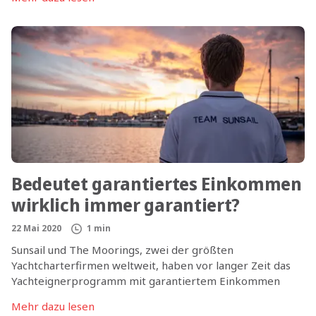
Kuppen der Insel, um die Yacht glitzert türkisfarbenes
Wasser verführerisch. Dazu meckert vom Strand eine
kleine Ziege, während von der nahen Taverne ein
köstlicher Duft herüberweht.
Bedeutet garantiertes Einkommen
wirklich immer garantiert?
22 Mai 2020
1 min
Sunsail und The Moorings, zwei der größten
Yachtcharterfirmen weltweit, haben vor langer Zeit das
Yachteignerprogramm mit garantiertem Einkommen
eingeführt und sich seitdem als vertrauliche und
Mehr dazu lesen
zuverlässige Partner für Eigner und Charterkunden