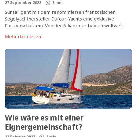
27 September 2023
3 min
Sunsail geht mit dem renommierten französischen
Segelyachthersteller Dufour-Yachts eine exklusive
Partnerschaft ein. Von der Allianz der beiden weltweit
führenden Charterunternehmen und der bekannten
Mehr dazu lesen
Werft profitieren Kunden aus aller Welt, die mit
hochwertigen Yachten Törns in den schönsten
Segelrevieren der Welt erleben möchten.
Wie wäre es mit einer
Eignergemeinschaft?
23 Februar 2023
3 min