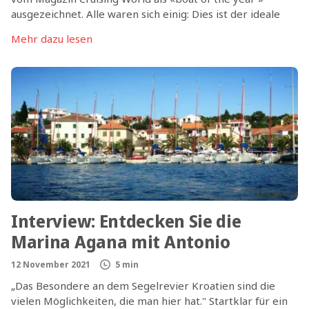
ausgezeichnet. Alle waren sich einig: Dies ist der ideale
Katamaran. Die Yacht gilt als „sweet spot“ der
Mehr dazu lesen
Katamarane und bietet ein bisher nie dagewesenes
Gleichgewicht zwischen Komfort, Großzügigkeit und
Segelleistung. Der neue Katamaran hat alle Vorzüge des
Vorgängermodells Sunsail 454 und ist in einigen Punkten
noch besser geworden.
Interview: Entdecken Sie die
Marina Agana mit Antonio
12 November 2021
5 min
„Das Besondere an dem Segelrevier Kroatien sind die
vielen Möglichkeiten, die man hier hat." Startklar für ein