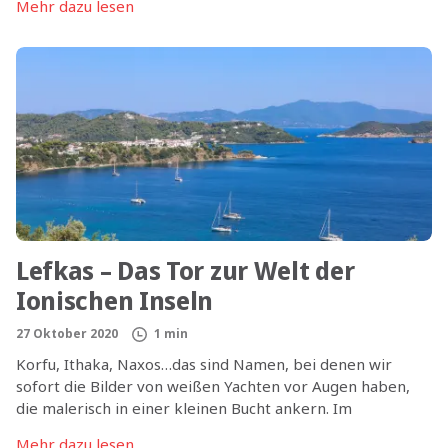
Mehr dazu lesen
in St. Martin begaben und mit Ihnen den Sturm der
Pandemie trotzen.
Lefkas – Das Tor zur Welt der
Ionischen Inseln
27 Oktober 2020
1 min
Korfu, Ithaka, Naxos…das sind Namen, bei denen wir
sofort die Bilder von weißen Yachten vor Augen haben,
die malerisch in einer kleinen Bucht ankern. Im
Hintergrund schimmert das satte Grün der bewaldeten
Mehr dazu lesen