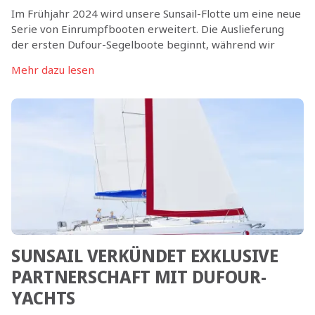
Im Frühjahr 2024 wird unsere Sunsail-Flotte um eine neue
Serie von Einrumpfbooten erweitert. Die Auslieferung
der ersten Dufour-Segelboote beginnt, während wir
diese Zeilen schreiben, und wird bis zum Sommer
Mehr dazu lesen
abgeschlossen sein. Insgesamt werden in den nächsten
drei Monaten 25 neue Einrumpfboote an unsere Sunsail-
Stützpunkte im Mittelmeer ausgeliefert.
SUNSAIL VERKÜNDET EXKLUSIVE
PARTNERSCHAFT MIT DUFOUR-
YACHTS