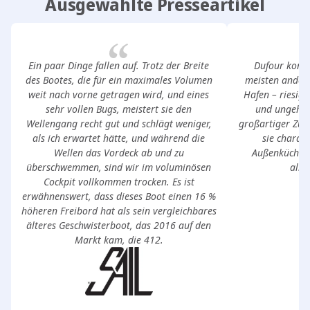
Ausgewählte Presseartikel
Ein paar Dinge fallen auf. Trotz der Breite
Dufour konze
des Bootes, die für ein maximales Volumen
meisten andere
weit nach vorne getragen wird, und eines
Hafen – riesig
sehr vollen Bugs, meistert sie den
und ungehind
Wellengang recht gut und schlägt weniger,
großartiger Zug
als ich erwartet hätte, und während die
sie charakt
Wellen das Vordeck ab und zu
Außenküche u
überschwemmen, sind wir im voluminösen
alle
Cockpit vollkommen trocken. Es ist
erwähnenswert, dass dieses Boot einen 16 %
höheren Freibord hat als sein vergleichbares
älteres Geschwisterboot, das 2016 auf den
Markt kam, die 412.