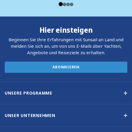
Hier einsteigen
Beginnen Sie Ihre Erfahrungen mit Sunsail an Land und
melden Sie sich an, um von uns E-Mails über Yachten,
Angebote und Reiseziele zu erhalten.
ABONNIEREN
UNSERE PROGRAMME
Yachteigner-Programme
Garantiertes Einkommen – Programm
UNSER UNTERNEHMEN
Option-zum-Kauf-Programm
Warum Sunsail wählen
Eigner-Vorteile