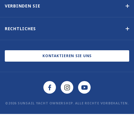
Über uns
VERBINDEN SIE
Unsere Geschichte
Bootsmessen und Veranstaltungen
Andere Optionen für Yachteigentum
Kontakt
RECHTLICHES
Newsletter abonnieren
Cookie-Einstellungen
Blog
Datenschutzbestimmungen
KONTAKTIEREN SIE UNS
©2026 SUNSAIL YACHT OWNERSHIP. ALLE RECHTE VORBEHALTEN.