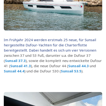
Im Frühjahr 2024 werden erstmals 25 neue, für Sunsail
hergestellte Dufour-Yachten für die Charterflotte
bereitgestellt. Dabei handelt es sich um vier Versionen
zwischen 37 und 53 Fuß, darunter u.a. die Dufour 37
(
Sunsail 37.3
), sowie die komplett neu entwickelte Dufour
41 (
Sunsail 41.3
), die neue Dufour 44 (
Sunsail 44.3
und
Sunsail 44.4
) und die Dufour 530 (
Sunsail 53.5
).