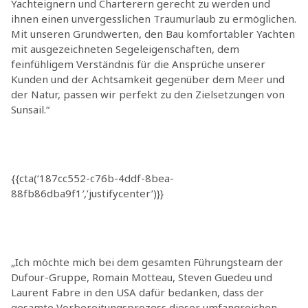
Yachteignern und Charterern gerecht zu werden und
ihnen einen unvergesslichen Traumurlaub zu ermöglichen.
Mit unseren Grundwerten, den Bau komfortabler Yachten
mit ausgezeichneten Segeleigenschaften, dem
feinfühligem Verständnis für die Ansprüche unserer
Kunden und der Achtsamkeit gegenüber dem Meer und
der Natur, passen wir perfekt zu den Zielsetzungen von
Sunsail.“
{{cta(‘187cc552-c76b-4ddf-8bea-
88fb86dba9f1′,’justifycenter’)}}
„Ich möchte mich bei dem gesamten Führungsteam der
Dufour-Gruppe, Romain Motteau, Steven Guedeu und
Laurent Fabre in den USA dafür bedanken, dass der
gesamte Vorbereitungsprozess dieser umfangreichen