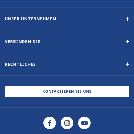
Yachteigner-Programme
Garantiertes Einkommen – Programm
UNSER UNTERNEHMEN
Option-zum-Kauf-Programm
Warum Sunsail wählen
Eigner-Vorteile
Über uns
VERBINDEN SIE
Unsere Geschichte
Bootsmessen und Veranstaltungen
Andere Optionen für Yachteigentum
Kontakt
RECHTLICHES
Newsletter abonnieren
Cookie-Einstellungen
Blog
Datenschutzbestimmungen
KONTAKTIEREN SIE UNS