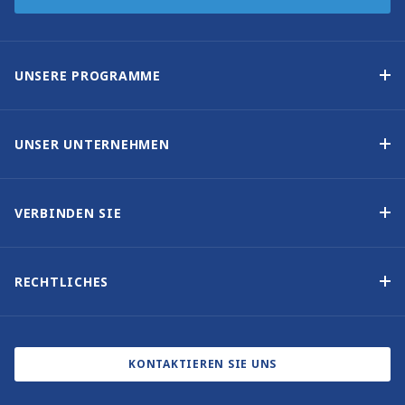
UNSERE PROGRAMME
Yachteigner-Programme
Garantiertes Einkommen – Programm
UNSER UNTERNEHMEN
Option-zum-Kauf-Programm
Warum Sunsail wählen
Eigner-Vorteile
Über uns
VERBINDEN SIE
Unsere Geschichte
Bootsmessen und Veranstaltungen
Andere Optionen für Yachteigentum
Kontakt
RECHTLICHES
Newsletter abonnieren
Cookie-Einstellungen
Blog
Datenschutzbestimmungen
KONTAKTIEREN SIE UNS