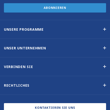
ABONNIEREN
UNSERE PROGRAMME
Yachteigner-Programme
Garantiertes Einkommen – Programm
UNSER UNTERNEHMEN
Option-zum-Kauf-Programm
Warum Sunsail wählen
Eigner-Vorteile
Über uns
VERBINDEN SIE
Unsere Geschichte
Bootsmessen und Veranstaltungen
Andere Optionen für Yachteigentum
Kontakt
RECHTLICHES
Newsletter abonnieren
Cookie-Einstellungen
Blog
Datenschutzbestimmungen
KONTAKTIEREN SIE UNS