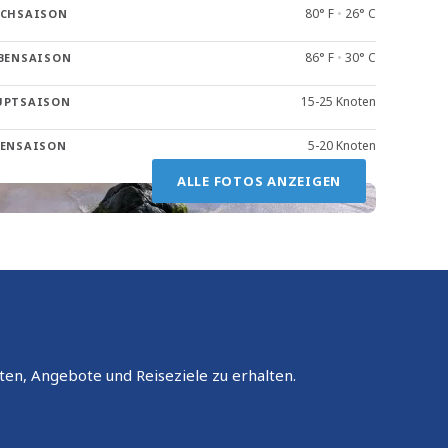
80° F
•
26° C
OCHSAISON
86° F
•
30° C
BENSAISON
15-25 Knoten
UPTSAISON
5-20 Knoten
BENSAISON
ALLE FOTOS ANZEIGEN
ten, Angebote und Reiseziele zu erhalten.