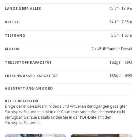
45'7"
•
13.9m
LÄNGE ÜBER ALLES
24'1"
•
7.35m
BREITE
5'5"
•
1.65m
TIEFGANG
2 x 45HP Yanmar Diesel
MOTOR
182gal
•
690l
TREIBSTOFF KAPAZITÄT
185gal
•
699l
FRISCHWASSER KAPAZITÄT
AUSSTATTUNG AN BORD
BITTE BEACHTEN
Einige der in den Bildern, Videos und virtuellen Rundgängen gezeigten
Yachtspezifikationen sind in der Charterversion möglicherweise nicht
verfügbar. Genaue Details finden Sie in der PDF-Datei mit den
Yachtspezifikationen.