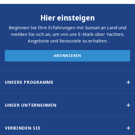
Hier einsteigen
Beginnen Sie Ihre Erfahrungen mit Sunsail an Land und
melden Sie sich an, um von uns E-Mails über Yachten,
Angebote und Reiseziele zu erhalten.
ABONNIEREN
UNSERE PROGRAMME
Yachteigner-Programme
Garantiertes Einkommen – Programm
UNSER UNTERNEHMEN
Option-zum-Kauf-Programm
Warum Sunsail wählen
Eigner-Vorteile
Über uns
VERBINDEN SIE
Unsere Geschichte