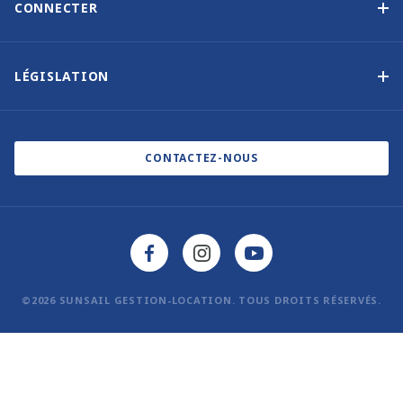
CONNECTER
Notre histoire
Nous contacter
Devenir propriétaire autrement
Inscription à la newsletter
LÉGISLATION
Salons et évènements
Politique de confidentialité
Blog
Politique en matière de cookies
CONTACTEZ-NOUS
©2026 SUNSAIL GESTION-LOCATION. TOUS DROITS RÉSERVÉS.