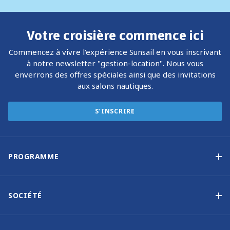
Votre croisière commence ici
Commencez à vivre l'expérience Sunsail en vous inscrivant
à notre newsletter "gestion-location". Nous vous
enverrons des offres spéciales ainsi que des invitations
aux salons nautiques.
S’INSCRIRE
PROGRAMME
La gestion-location
Les avantages de la gestion
SOCIÉTÉ
Option d’achat
Pourquoi choisir Sunsail
Programme à revenus garantis
À propos de nous