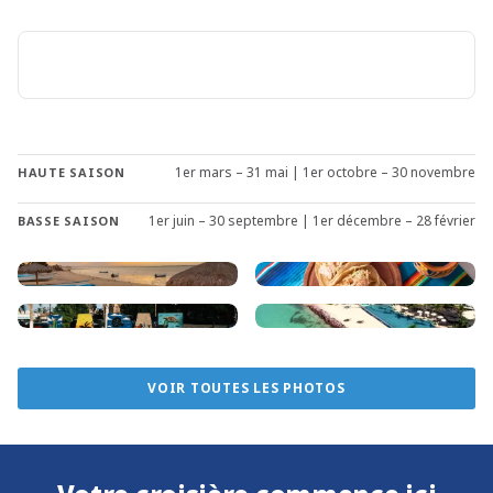
de la légendaire mer de Cortez, surnommée “l’aquarium
du monde” par Jacques Cousteau.
Pour une escapade vraiment unique et exclusive,
envisagez de devenir propriétaire d’un voilier Sunsail à La
Paz et découvrez la beauté du Mexique.
1er mars – 31 mai | 1er octobre – 30 novembre
HAUTE SAISON
1er juin – 30 septembre | 1er décembre – 28 février
BASSE SAISON
VOIR TOUTES LES PHOTOS