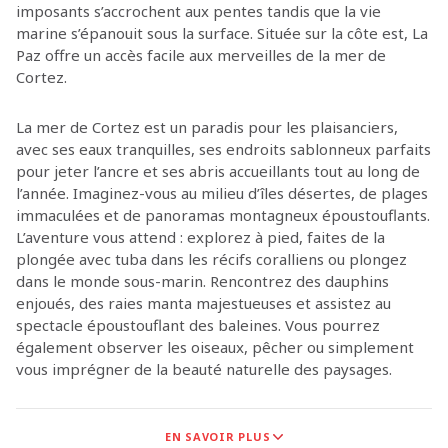
imposants s’accrochent aux pentes tandis que la vie
marine s’épanouit sous la surface. Située sur la côte est, La
Paz offre un accès facile aux merveilles de la mer de
Cortez.
La mer de Cortez est un paradis pour les plaisanciers,
avec ses eaux tranquilles, ses endroits sablonneux parfaits
pour jeter l’ancre et ses abris accueillants tout au long de
l’année. Imaginez-vous au milieu d’îles désertes, de plages
immaculées et de panoramas montagneux époustouflants.
L’aventure vous attend : explorez à pied, faites de la
plongée avec tuba dans les récifs coralliens ou plongez
dans le monde sous-marin. Rencontrez des dauphins
enjoués, des raies manta majestueuses et assistez au
spectacle époustouflant des baleines. Vous pourrez
également observer les oiseaux, pêcher ou simplement
vous imprégner de la beauté naturelle des paysages.
La Basse-Californie présente une convergence
EN SAVOIR PLUS
spectaculaire entre le désert et la mer. Naviguez le long