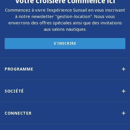
Votre croisière commence ici
Commencez à vivre l'expérience Sunsail en vous inscrivant
à notre newsletter "gestion-location". Nous vous
enverrons des offres spéciales ainsi que des invitations
aux salons nautiques.
S’INSCRIRE
PROGRAMME
La gestion-location
Les avantages de la gestion
SOCIÉTÉ
Option d’achat
Pourquoi choisir Sunsail
Programme à revenus garantis
À propos de nous
CONNECTER
Notre histoire
Nous contacter
Devenir propriétaire autrement