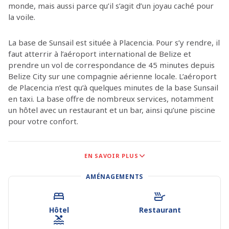
monde, mais aussi parce qu’il s’agit d’un joyau caché pour
la voile.
La base de Sunsail est située à Placencia. Pour s’y rendre, il
faut atterrir à l’aéroport international de Belize et
prendre un vol de correspondance de 45 minutes depuis
Belize City sur une compagnie aérienne locale. L’aéroport
de Placencia n’est qu’à quelques minutes de la base Sunsail
en taxi. La base offre de nombreux services, notamment
un hôtel avec un restaurant et un bar, ainsi qu’une piscine
pour votre confort.
Avec ses eaux cristallines, ses atolls coralliens, ses alizés
EN SAVOIR PLUS
fiables et plus de 450 îles et cayes à explorer, ce petit
pays d’Amérique centrale offre des possibilités de
AMÉNAGEMENTS
croisière inégalées. Si la plongée et le snorkeling sont
spectaculaires, le Belize offre également de belles plages,
des îlots tropicaux isolés, des restaurants et des bars
Hôtel
Restaurant
uniques au large, et des excursions sur le continent dans
des forêts tropicales vierges et des réserves.